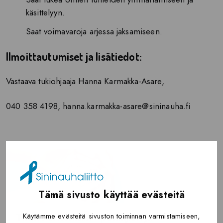
käsittelyyn.
Saat voimavaroja arjessa jaksamiseen.
Ilmoittautumiset ja lisätiedot:
Vastaava tukiohjaaja Hanna Karmakka-Asare,
040 358 4198, hanna.karmakka-asare@sininauha.fi
Tämä sivusto käyttää evästeitä
Käytämme evästeitä sivuston toiminnan varmistamiseen,