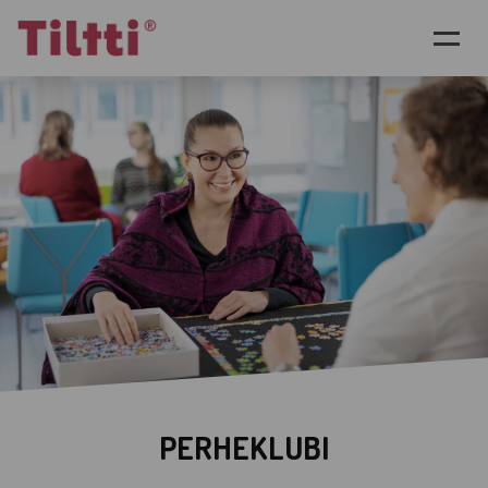
Siirry pääsisältöön
PERHEKLUBI