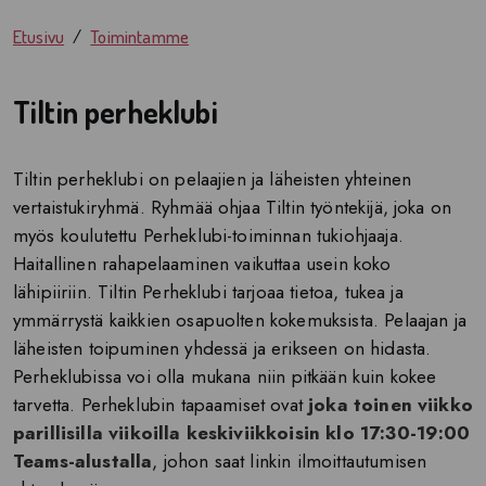
Etusivu
Toimintamme
Tiltin perheklubi
Tiltin perheklubi on pelaajien ja läheisten yhteinen
vertaistukiryhmä. Ryhmää ohjaa Tiltin työntekijä, joka on
myös koulutettu Perheklubi-toiminnan tukiohjaaja.
Haitallinen rahapelaaminen vaikuttaa usein koko
lähipiiriin. Tiltin Perheklubi tarjoaa tietoa, tukea ja
ymmärrystä kaikkien osapuolten kokemuksista. Pelaajan ja
läheisten toipuminen yhdessä ja erikseen on hidasta.
Perheklubissa voi olla mukana niin pitkään kuin kokee
tarvetta. Perheklubin tapaamiset ovat
joka toinen viikko
parillisilla viikoilla keskiviikkoisin klo 17:30-19:00
Teams-alustalla
, johon saat linkin ilmoittautumisen