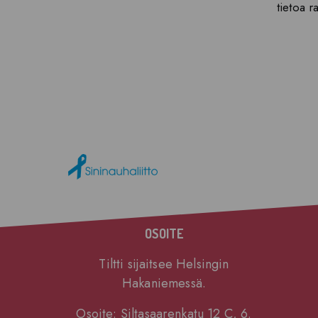
tietoa r
OSOITE
Tiltti sijaitsee Helsingin
Hakaniemessä.
Osoite: Siltasaarenkatu 12 C, 6.