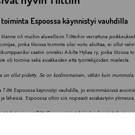
n toiminta Espoossa käynnistyi vauhdilla
ilanne oli muihin alueellisiin Tiltteihin verrattuna poikkeuksell
toimijaa, jonka tiloissa toiminta olisi voitu aloittaa, ei ollut valm
ökumppaniksi saatiin onneksi A-kilta Hykaa ry, jonka tiloissa to
te oli toimiva sekä asiakkaiden että työntekijöiden mielestä.
la on ollut pidetty. Se on kodinomainen, vähän kuin mummola
 Tiltti Espoossa käynnistyi vauhdilla, jo ensimmäisissä avoimis
ä ja läheisiä. Espoossa oltiin siis nopeasti asiakastyön ytimessä
et tekstissä ovat Tiltti Espoon työntekijöiden haastattelusta.
n osa Tiltti Espoon kävijöistä on ollut ty