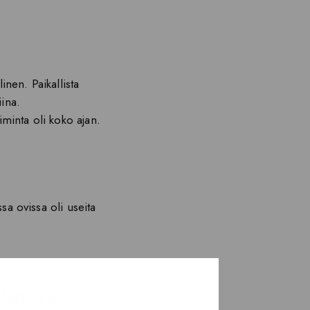
inen. Paikallista
iina.
iminta oli koko ajan.
.
sa ovissa oli useita
.
öelämässä