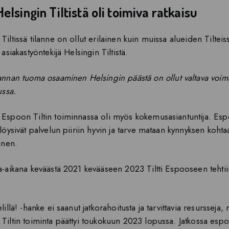
Helsingin Tiltistä oli toimiva ratkaisu
iltissä tilanne on ollut erilainen kuin muissa alueiden Tilteis
 asiakastyöntekijä Helsingin Tiltistä.
nnan tuoma osaaminen Helsingin päästä on ollut valtava voima
ussa.
Espoon Tiltin toiminnassa oli myös kokemusasiantuntija. Esp
löysivät palvelun piiriin hyvin ja tarve mataan kynnyksen kohtaa
inen.
a-aikana keväästä 2021 kevääseen 2023 Tiltti Espooseen tehtii
lillä! -hanke ei saanut jatkorahoitusta ja tarvittavia resursseja
Tiltin toiminta päättyi toukokuun 2023 lopussa. Jatkossa espoo