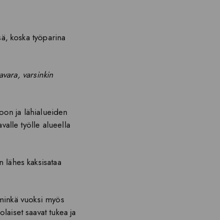
sä, koska työparina
vara, varsinkin
oon ja lähialueiden
valle työlle alueella
n lähes kaksisataa
, minkä vuoksi myös
laiset saavat tukea ja