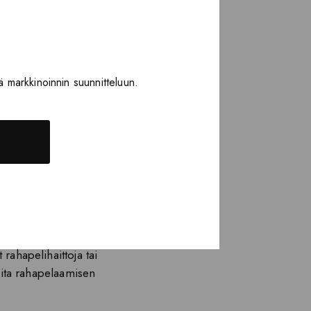
 monipuolisesti alueen
 kaupungin
kosivuille.
ä markkinoinnin suunnitteluun.
sa toimipisteissä.
ivät ole olleet
n ammattilaisia.
.
rahapelihaittoja tai
teita rahapelaamisen