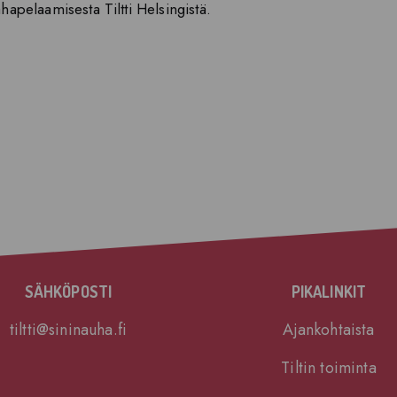
ahapelaamisesta Tiltti Helsingistä.
SÄHKÖPOSTI
PIKALINKIT
tiltti@sininauha.fi
Ajankohtaista
Tiltin toiminta