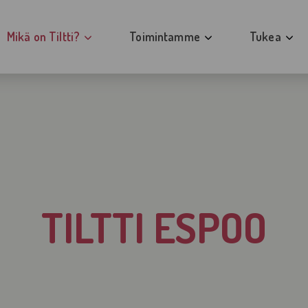
Mikä on Tiltti?
Toimintamme
Tukea
Tiltin työssä tärkeää
Avoimet ovet
Pelaajille
Tiltin työn arkea
Vertaisrinki ja teemavertaisrinki pela
Läheisille
Blogit Tiltin työn arjesta
Toipumisen tiistai
Ammattilais
Tilastoja Tiltistä
Läheisten avoimet ovet
Kokemuksia 
TILTTI ESPOO
Alueellinen Tiltti-toiminta
Läheisten vertaisrinki
Tiltti Satakunta
Perheklubi