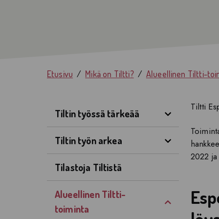
Etusivu
Mikä on Tiltti?
Alueellinen Tiltti-to
Tiltti E
Avaa valikko
Tiltin työssä tärkeää
Toiminta
Avaa valikko
Tiltin työn arkea
hankkee
2022 ja 
Tilastoja Tiltistä
Esp
Alueellinen Tiltti-
Avaa valikko
toiminta
löys