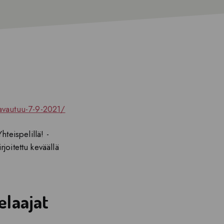
o-avautuu-7-9-2021/
hteispelillä! -
joitettu keväällä
elaajat