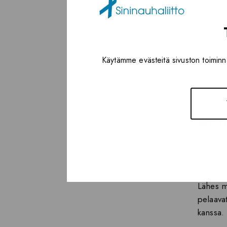
Tiltti E
toimijoi
verkkos
Käytämme evästeitä sivuston toiminna
Espoossa
Kävijöis
muiden 
Ammat
Espoon T
Ammattil
Lähes mi
pelaavat
kanssa.