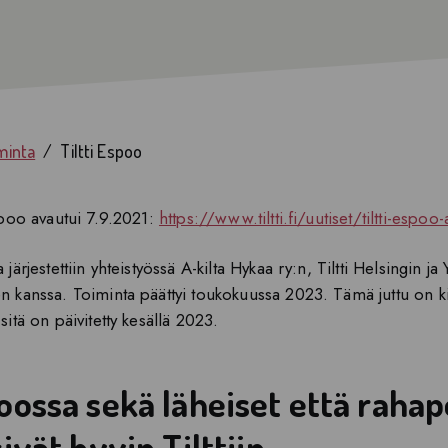
Tiltti Kymenlaakso
Muu ryhmätoiminta
Tiltti Espoo
Tietoiskut
iminta
Tiltti Espoo
spoo avautui 7.9.2021:
https://www.tiltti.fi/uutiset/tiltti-espo
 järjestettiin yhteistyössä A-kilta Hykaa ry:n, Tiltti Helsingin ja Y
n kanssa. Toiminta päättyi toukokuussa 2023. Tämä juttu on kir
sitä on päivitetty kesällä 2023.
oossa sekä läheiset että rahap
ivät hyvin Tilttiin