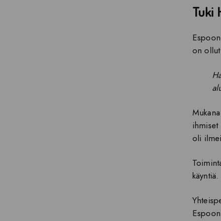
Tuki 
Espoon T
on ollut
Ha
al
Mukana 
ihmiset 
oli ilme
Toimint
käyntiä.
Yhteispe
Espoon 