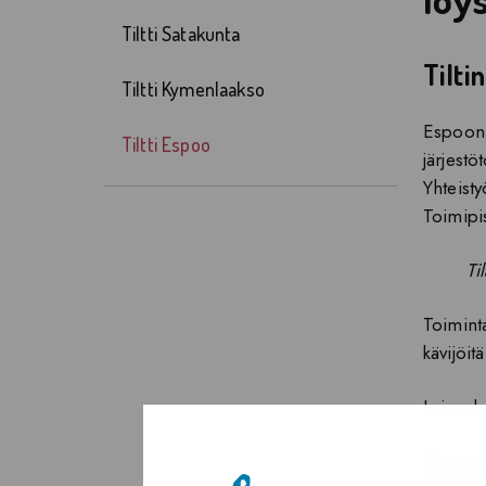
Tiltti Satakunta
Tilti
Tiltti Kymenlaakso
Espoon t
Tiltti Espoo
järjestö
Yhteisty
Toimipis
Ti
Toiminta
kävijöit
Lainauks
Suuri