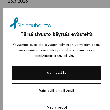
25.3.2026
Haastattelukutsu pitkittäisiä
rahapelihaittoja kokeneille henkilöille
Tämä sivusto käyttää evästeitä
Käytämme evästeitä sivuston toiminnan varmistamiseen,
4.2.2026
kävijämäärän tilastointiin ja analysoimiseen sekä
markkinoinnin suunnitteluun.
Rahapelaamisen riskirajat: 2-4-2
Salli kaikki
21.1.2026
Vain välttämättömät
Kirjoituskutsu rahapelaajien läheisille
Näytä tiedot