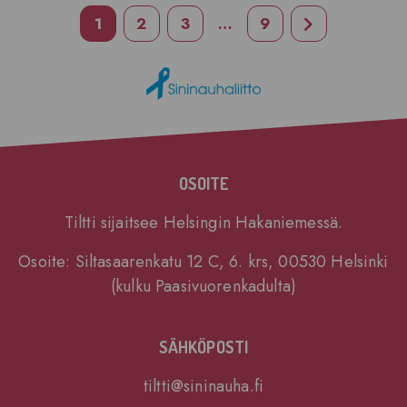
1
2
3
…
9
Seuraava siv
OSOITE
Tiltti sijaitsee Helsingin Hakaniemessä.
Osoite: Siltasaarenkatu 12 C, 6. krs, 00530 Helsinki
(kulku Paasivuorenkadulta)
SÄHKÖPOSTI
tiltti@sininauha.fi