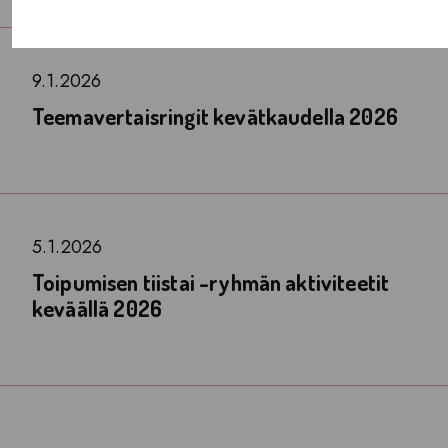
9.1.2026
Teemavertaisringit kevätkaudella 2026
5.1.2026
Toipumisen tiistai -ryhmän aktiviteetit
keväällä 2026