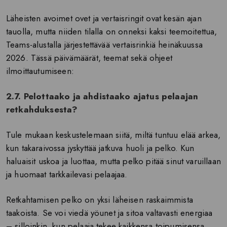
Läheisten avoimet ovet ja vertaisringit ovat kesän ajan
tauolla, mutta niiden tilalla on onneksi kaksi teemoitettua,
Teams-alustalla järjestettävää vertaisrinkiä heinäkuussa
2026. Tässä päivämäärät, teemat sekä ohjeet
ilmoittautumiseen:
2.7. Pelottaako ja ahdistaako ajatus pelaajan
retkahduksesta?
Tule mukaan keskustelemaan siitä, miltä tuntuu elää arkea,
kun takaraivossa jyskyttää jatkuva huoli ja pelko. Kun
haluaisit uskoa ja luottaa, mutta pelko pitää sinut varuillaan
ja huomaat tarkkailevasi pelaajaa.
Retkahtamisen pelko on yksi läheisen raskaimmista
taakoista. Se voi viedä yöunet ja sitoa valtavasti energiaa
– silloinkin, kun pelaaja tekee kaikkensa toipumisensa