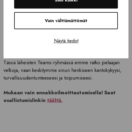
löytää voimia arkeen, kun velat ja turvattomuus luovat
ympärille jatkuvan ahdistuksen kehän?
Vain välttämättömät
Rahapeliongelman aiheuttamat taloushuolet eivät ole vain
numeroita tilillä. Ne ovat ennen kaikkea suuri henkinen
taakka, joka aiheuttaa läheiselle jatkuvaa stressiä, häpeää ja
Näytä tiedot
hätää tulevaisuudesta.
Tässä läheisten Teams-ryhmässä emme ratko pelaajan
velkoja, vaan keskitymme sinun henkiseen kantokykyysi,
turvallisuudentunteeseesi ja toipumiseesi.
Mukaan vain ennakkoilmoittautumisella! Saat
osallistumislinkin
täältä.