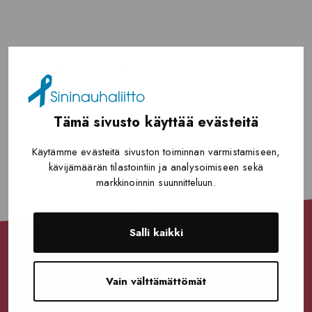
Esteettömyysseloste
Saavutettavuusseloste
Tämä sivusto käyttää evästeitä
Käytämme evästeitä sivuston toiminnan varmistamiseen,
kävijämäärän tilastointiin ja analysoimiseen sekä
markkinoinnin suunnitteluun.
Salli kaikki
OSOITE
Tiltti sijaitsee Helsingin Hakaniemessä.
Vain välttämättömät
Osoite: Siltasaarenkatu 12 C, 6. krs, 00530 Helsinki