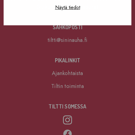
(kulku Paasivuorenkadulta)
Näytä tiedot
SÄHKÖPOSTI
tiltti@sininauha.fi
PIKALINKIT
Ajankohtaista
Tiltin toiminta
TILTTI SOMESSA