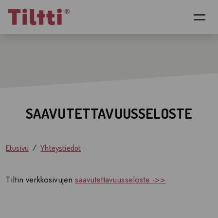
Siirry pääsisältöön
SAAVUTETTAVUUSSELOSTE
Etusivu
Yhteystiedot
Tiltin verkkosivujen
saavutettavuusseloste ->>