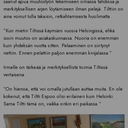
saanut apua muutostyön tekemiseen omassa tahdissa ja
merkityksellisen arjen löytämiseen ilman pelejä. Tilttiin on
aina voinut tulla takaisin, retkahtamisesta huolimatta.
”Kun mietin Tiltissä käymiäni vuosia Helsingissä, ehkä
isoin muutos on asiakaskunnassa. Nuoria on enemmän
kuin yhdeksän vuotta sitten. Pelaaminen on siirtynyt
nettiin. Ennen pelattiin paljon enemmän kivijalassa.”
Irmalle on tärkeää ja merkityksellistä toimia Tiltissä
vertaisena.
”On hienoa, että voi omalla jutullaan auttaa muita. En ole
kokenut, että Tiltti Espoo olisi erilainen kuin Helsinki.
Sama Tiltti tämä on, vaikka onkin eri paikassa.”