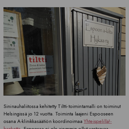
Sininauhaliitossa kehitetty Tiltti-toimintamalli on toiminut
Helsingissä jo 12 vuotta. Toiminta laajeni Espooseen
osana A-klinikkasäätiön koordinoimaa
Yhteispelillä!-
hanketta
. Espoossa ei ole aiemmin ollut vastaavaa