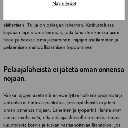
Hanna lähtee ottamaan tulijaa vastaan. Käy nopeasti ilmi,
Näytä tiedot
että tulija on paikalla ensimmäistä kertaa. Hanna jää
keskustelemaan hänen kanssaan kahden kesken
alakertaan. Tulija on pelaajan läheinen. Keskustelussa
käydään läpi monia teemoja, joita läheisten kanssa usein
tulee puheeksi: oma jaksaminen, rajojen asettaminen ja
pelaamisen mahdollistamisen loppuminen.
Pelaajaläheistä ei jätetä oman onnensa
nojaan.
Vaikka rajojen asettaminen edellyttää tiukkana pysymistä ja
vaikealtakin tuntuvia päätöksiä, pelaajaläheistä ei jätetä
oman onnensa nojaan. Läheinen ja työparini Hanna ovat
samaa mieltä siitä, että pelaajaläheiselle on tärkeä tarjota
kuuntelevia korvia ja tuskan vastaanottavaa läsnäoloa, jos