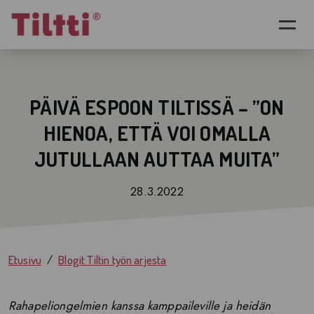
Siirry pääsisältöön
PÄIVÄ ESPOON TILTISSÄ – ”ON
HIENOA, ETTÄ VOI OMALLA
JUTULLAAN AUTTAA MUITA”
28.3.2022
Etusivu
Blogit Tiltin työn arjesta
Rahapeliongelmien kanssa kamppaileville ja heidän