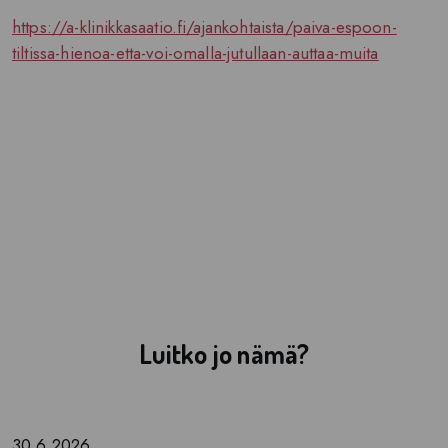
https://a-klinikkasaatio.fi/ajankohtaista/paiva-espoon-
tiltissa-hienoa-etta-voi-omalla-jutullaan-auttaa-muita
Luitko jo nämä?
30.6.2026