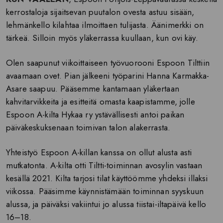
kerrostaloja sijaitsevan puutalon ovesta astuu sisään,
lehmänkello kilahtaa ilmoittaen tulijasta. Äänimerkki on
tärkeä. Silloin myös yläkerrassa kuullaan, kun ovi käy.
Olen saapunut viikoittaiseen työvuorooni Espoon Tilttiin
avaamaan ovet. Pian jälkeeni työparini Hanna Karmakka-
Asare saapuu. Pääsemme kantamaan yläkertaan
kahvitarvikkeita ja esitteitä omasta kaapistamme, jolle
Espoon A-kilta Hykaa ry ystävällisesti antoi paikan
päiväkeskuksenaan toimivan talon alakerrasta.
Yhteistyö Espoon A-killan kanssa on ollut alusta asti
mutkatonta. A-kilta otti Tiltti-toiminnan avosylin vastaan
kesällä 2021. Kilta tarjosi tilat käyttöömme yhdeksi illaksi
viikossa. Pääsimme käynnistämään toiminnan syyskuun
alussa, ja päiväksi vakiintui jo alussa tiistai-iltapäivä kello
16–18.