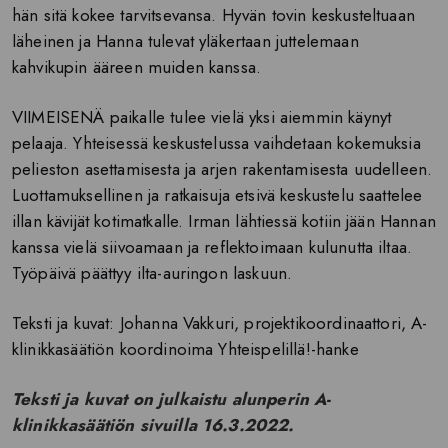
hän sitä kokee tarvitsevansa. Hyvän tovin keskusteltuaan
läheinen ja Hanna tulevat yläkertaan juttelemaan
kahvikupin ääreen muiden kanssa.
VIIMEISENÄ
paikalle tulee vielä yksi aiemmin käynyt
pelaaja. Yhteisessä keskustelussa vaihdetaan kokemuksia
pelieston asettamisesta ja arjen rakentamisesta uudelleen.
Luottamuksellinen ja ratkaisuja etsivä keskustelu saattelee
illan kävijät kotimatkalle. Irman lähtiessä kotiin jään Hannan
kanssa vielä siivoamaan ja reflektoimaan kulunutta iltaa.
Työpäivä päättyy ilta-auringon laskuun.
Teksti ja kuvat: Johanna Vakkuri, projektikoordinaattori, A-
klinikkasäätiön koordinoima Yhteispelillä!-hanke
Teksti ja kuvat on julkaistu alunperin A-
klinikkasäätiön sivuilla 16.3.2022.