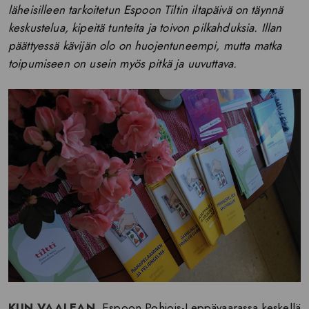
läheisilleen tarkoitetun Espoon Tiltin iltapäivä on täynnä
keskustelua, kipeitä tunteita ja toivon pilkahduksia. Illan
päättyessä kävijän olo on huojentuneempi, mutta matka
toipumiseen on usein myös pitkä ja uuvuttava.
KUN VAALEAN
, Espoon Pohjois-Leppävaarassa keskellä