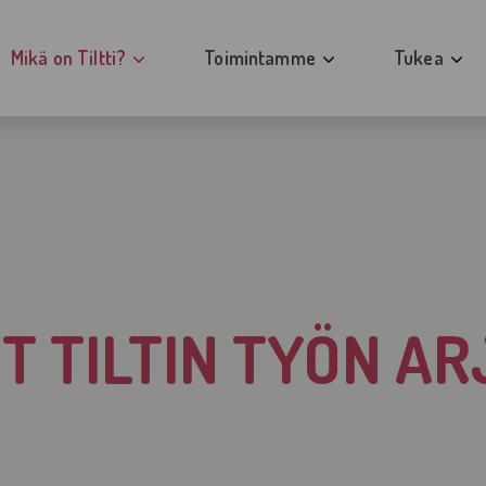
Mikä on Tiltti?
Toimintamme
Tukea
Tiltin työssä tärkeää
Avoimet ovet
Pelaajille
Tiltin työn arkea
Vertaisrinki ja teemavertaisrinki pela
Läheisille
Blogit Tiltin työn arjesta
Toipumisen tiistai
Ammattilais
Tilastoja Tiltistä
Läheisten avoimet ovet
Kokemuksia 
T TILTIN TYÖN A
Alueellinen Tiltti-toiminta
Läheisten vertaisrinki
Tiltti Satakunta
Perheklubi