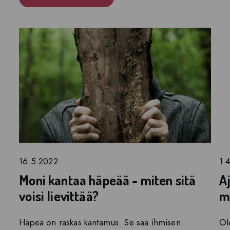
16.5.2022
1.
Moni kantaa häpeää - miten sitä
A
voisi lievittää?
m
Häpeä on raskas kantamus. Se saa ihmisen
Ole