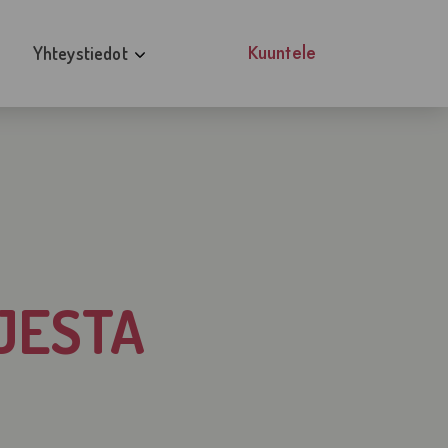
Kuuntele
Yhteystiedot
Näin löydät Tilttiin
ajille
Esteettömyysseloste
ille
peliongelmista ja toipumisesta
RJESTA