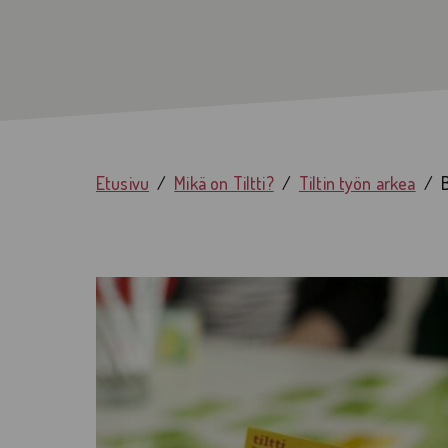
Etusivu
Mikä on Tiltti?
Tiltin työn arkea
B