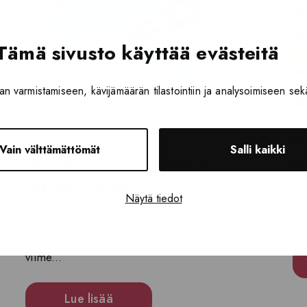
Tämä sivusto käyttää evästeitä
n varmistamiseen, kävijämäärän tilastointiin ja analysoimiseen sek
4.10.2022
6.
Vain välttämättömät
Salli kaikki
"Kun hauskuus loppuu..." —
Mi
?
rahapelit nopeutuvat
Näytä tiedot
Ra
er
sa
Pilaako pelien nopeutuminen lopulta kaiken
rahapelaamisen? Rahapelien haitoista on puhuttu
viime...
Lue lisää