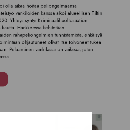
voi olla aikaa hoitaa peliongelmaansa
teistyö vankiloiden kanssa alkoi alueellisen Tiltin
020. Yhteys syntyi Kriminaalihuoltosäätiön
 kautta. Hankkeessa kehitetään
aiden rahapeliongelmien tunnistamista, ehkäisyä
 -toimintaan ohjautuneet olivat itse toivoneet tukea
aan. Pelaaminen vankilassa on vaikeaa, joten
ssa. ...