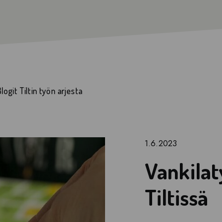
Tiltti Kymenlaakso
Muu ryhmätoiminta
Tiltti Espoo
Tietoiskut
logit Tiltin työn arjesta
1.6.2023
Vankila
Tiltissä