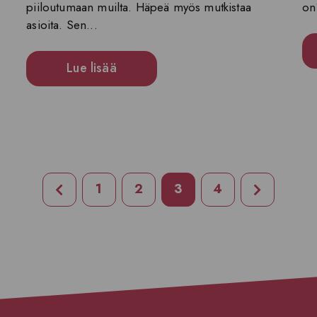
piiloutumaan muilta. Häpeä myös mutkistaa
on
asioita. Sen...
Lue lisää
1
2
3
4
Edellinen sivu
Seuraava 