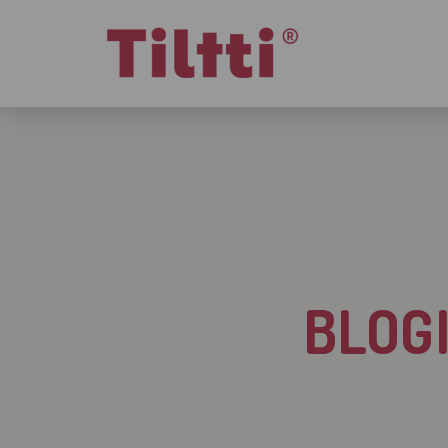
Siirry pääsisältöön
BLOGI