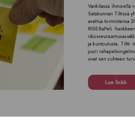
Vankilassa ihmisellä 
Satakunnan Tiltissä yh
avattua toimintansa 2
RISERaPeli -hankkeen
rikosseuraamusasiakk
ja kuntoutusta. Tiltti
juuri rahapeliongelm
ovat sen suhteen turva
Lue lisää