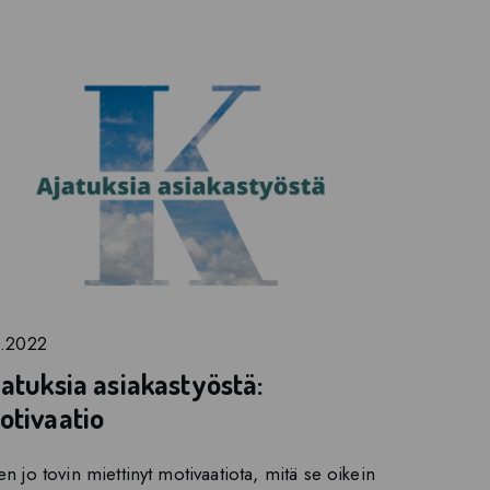
4.2022
jatuksia asiakastyöstä:
otivaatio
n jo tovin miettinyt motivaatiota, mitä se oikein