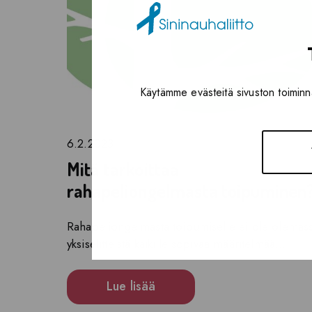
Käytämme evästeitä sivuston toiminna
6.2.2023
Mitä tarkoittaa
rahapeliongelmasta toipuminen
Rahapeliongelmasta toipumiselle ei ole olemas
yksiselitteistä kaikille sopivaa määritelmää....
Lue lisää