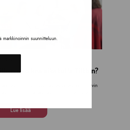
ä markkinoinnin suunnitteluun.
7.2022
lloin on oikea aika tulla Tilttiin?
hapelaaminen arjessa näyttäytyy yksilöille hyvin
i tavoin. Joskus rahapelaaminen on arjessa...
Lue lisää